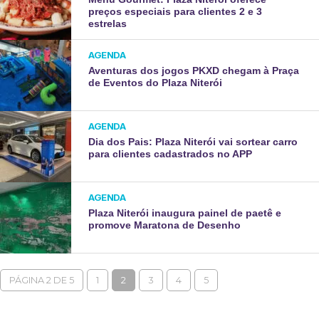
preços especiais para clientes 2 e 3
estrelas
AGENDA
Aventuras dos jogos PKXD chegam à Praça
de Eventos do Plaza Niterói
AGENDA
Dia dos Pais: Plaza Niterói vai sortear carro
para clientes cadastrados no APP
AGENDA
Plaza Niterói inaugura painel de paetê e
promove Maratona de Desenho
PÁGINA 2 DE 5
1
2
3
4
5