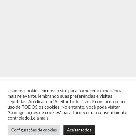
Usamos cookies em nosso site para fornecer a experiência
mais relevante, lembrando suas preferências e visitas
repetidas. Ao clicar em “Aceitar todos”, você concorda com o
uso de TODOS os cookies. No entanto, você pode visitar
"Configurações de cookies" para fornecer um consentimento
INÍCIO
NOTÍCIAS
AGENDA
CONTATO
TRÂNSITO NA PONTE
controlado.
Leia mais
TERMOS DE USO / POLÍTICA DE PRIVACIDADE
Configurações de cookies
Aceitar todos