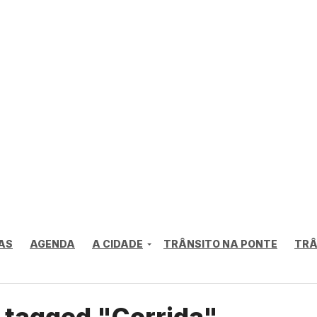
AS
AGENDA
A CIDADE
TRÂNSITO NA PONTE
TRÂ