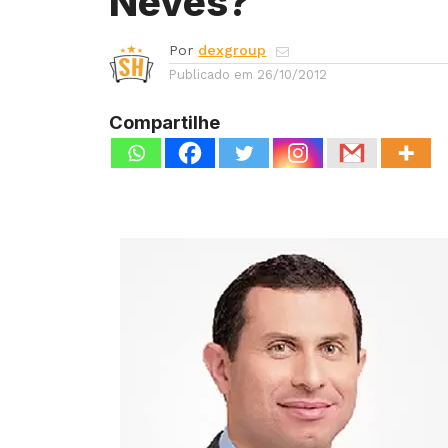
Neves?
Por
dexgroup
Publicado em
26/10/2012
Compartilhe