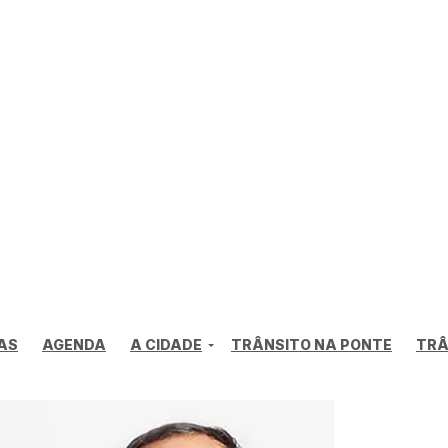
AS
AGENDA
A CIDADE
TRÂNSITO NA PONTE
TRÂ