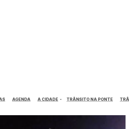
AS
AGENDA
A CIDADE
TRÂNSITO NA PONTE
TRÂ