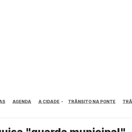
AS
AGENDA
A CIDADE
TRÂNSITO NA PONTE
TRÂ