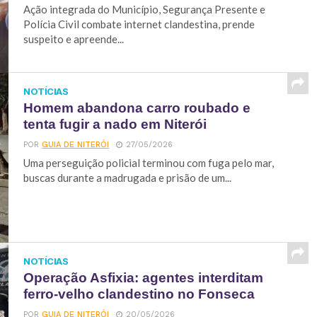
Ação integrada do Município, Segurança Presente e
Polícia Civil combate internet clandestina, prende
suspeito e apreende...
NOTÍCIAS
Homem abandona carro roubado e
tenta fugir a nado em Niterói
POR
GUIA DE NITERÓI
27/05/2026
Uma perseguição policial terminou com fuga pelo mar,
buscas durante a madrugada e prisão de um...
NOTÍCIAS
Operação Asfixia: agentes interditam
ferro-velho clandestino no Fonseca
POR
GUIA DE NITERÓI
20/05/2026