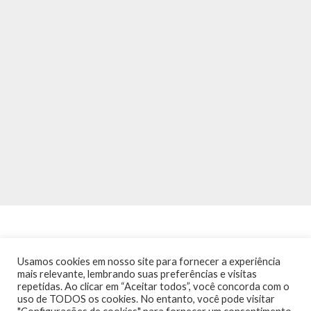
Usamos cookies em nosso site para fornecer a experiência
mais relevante, lembrando suas preferências e visitas
repetidas. Ao clicar em “Aceitar todos”, você concorda com o
INÍCIO
NOTÍCIAS
AGENDA
CONTATO
TRÂNSITO NA PONTE
uso de TODOS os cookies. No entanto, você pode visitar
TERMOS DE USO / POLÍTICA DE PRIVACIDADE