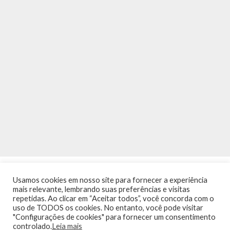
Usamos cookies em nosso site para fornecer a experiência
mais relevante, lembrando suas preferências e visitas
repetidas. Ao clicar em “Aceitar todos”, você concorda com o
uso de TODOS os cookies. No entanto, você pode visitar
"Configurações de cookies" para fornecer um consentimento
INÍCIO
NOTÍCIAS
AGENDA
CONTATO
TRÂNSITO NA PONTE
controlado.
Leia mais