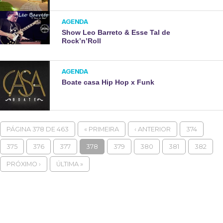
AGENDA
Show Leo Barreto & Esse Tal de
Rock’n’Roll
AGENDA
Boate casa Hip Hop x Funk
PÁGINA 378 DE 463
« PRIMEIRA
‹ ANTERIOR
374
375
376
377
378
379
380
381
382
PRÓXIMO ›
ÚLTIMA »