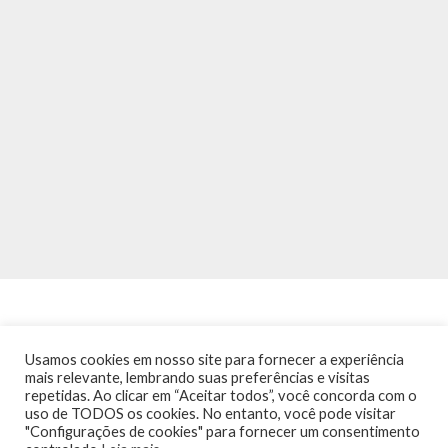
Usamos cookies em nosso site para fornecer a experiência
mais relevante, lembrando suas preferências e visitas
repetidas. Ao clicar em “Aceitar todos”, você concorda com o
INÍCIO
NOTÍCIAS
AGENDA
CONTATO
TRÂNSITO NA PONTE
uso de TODOS os cookies. No entanto, você pode visitar
TERMOS DE USO / POLÍTICA DE PRIVACIDADE
"Configurações de cookies" para fornecer um consentimento