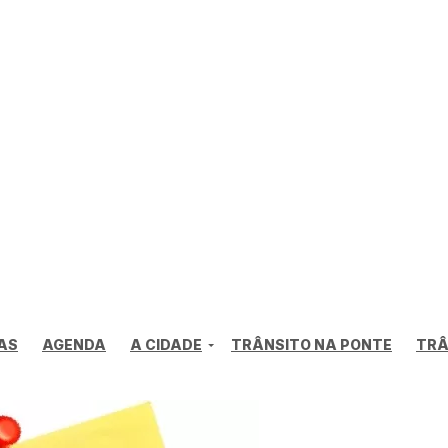
AS
AGENDA
A CIDADE
TRÂNSITO NA PONTE
TRÂ