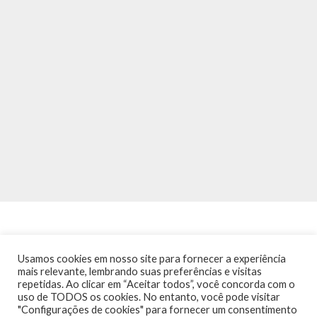
Usamos cookies em nosso site para fornecer a experiência
mais relevante, lembrando suas preferências e visitas
repetidas. Ao clicar em “Aceitar todos”, você concorda com o
INÍCIO
NOTÍCIAS
AGENDA
CONTATO
TRÂNSITO NA PONTE
uso de TODOS os cookies. No entanto, você pode visitar
TERMOS DE USO / POLÍTICA DE PRIVACIDADE
"Configurações de cookies" para fornecer um consentimento