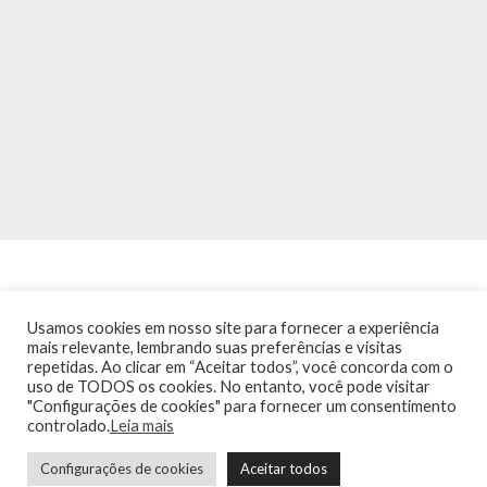
Usamos cookies em nosso site para fornecer a experiência
mais relevante, lembrando suas preferências e visitas
repetidas. Ao clicar em “Aceitar todos”, você concorda com o
INÍCIO
NOTÍCIAS
AGENDA
CONTATO
TRÂNSITO NA PONTE
uso de TODOS os cookies. No entanto, você pode visitar
TERMOS DE USO / POLÍTICA DE PRIVACIDADE
"Configurações de cookies" para fornecer um consentimento
controlado.
Leia mais
Configurações de cookies
Aceitar todos
Guia de Niterói Informática LTDA Todos os Direitos Reservados