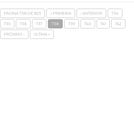
PÁGINA 738 DE 825
« PRIMEIRA
‹ ANTERIOR
734
735
736
737
738
739
740
741
742
PRÓXIMO ›
ÚLTIMA »