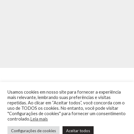
Usamos cookies em nosso site para fornecer a experiência
mais relevante, lembrando suas preferências e visitas
repetidas. Ao clicar em “Aceitar todos”, você concorda com o
INÍCIO
NOTÍCIAS
AGENDA
CONTATO
TRÂNSITO NA PONTE
uso de TODOS os cookies. No entanto, você pode visitar
TERMOS DE USO / POLÍTICA DE PRIVACIDADE
"Configurações de cookies" para fornecer um consentimento
controlado.
Leia mais
Configurações de cookies
Aceitar todos
Guia de Niterói Informática LTDA Todos os Direitos Reservados