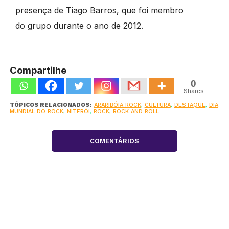
presença de Tiago Barros, que foi membro
do grupo durante o ano de 2012.
Compartilhe
0
Shares
TÓPICOS RELACIONADOS:
ARARIBÓIA ROCK
,
CULTURA
,
DESTAQUE
,
DIA
MUNDIAL DO ROCK
,
NITERÓI
,
ROCK
,
ROCK AND ROLL
COMENTÁRIOS