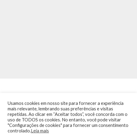
Usamos cookies em nosso site para fornecer a experiência
mais relevante, lembrando suas preferências e visitas
repetidas. Ao clicar em “Aceitar todos”, você concorda com o
INÍCIO
NOTÍCIAS
AGENDA
CONTATO
TRÂNSITO NA PONTE
uso de TODOS os cookies. No entanto, você pode visitar
TERMOS DE USO / POLÍTICA DE PRIVACIDADE
"Configurações de cookies" para fornecer um consentimento
controlado.
Leia mais