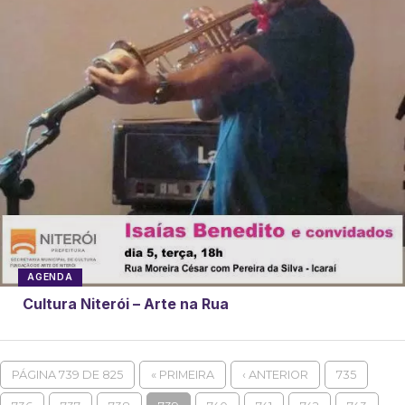
AGENDA
Cultura Niterói – Arte na Rua
PÁGINA 739 DE 825
« PRIMEIRA
‹ ANTERIOR
735