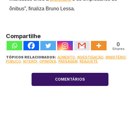
ônibus”, finaliza Bruno Lessa.
Compartilhe
0
Shares
TÓPICOS RELACIONADOS:
AUMENTO
,
INVESTIGACAO
,
MINISTÉRIO
PÚBLICO
,
NITERÓI
,
OPINIÕES
,
PASSAGEM
,
REAJUSTE
COMENTÁRIOS