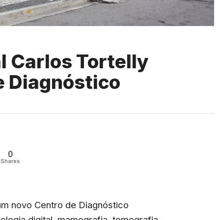
l Carlos Tortelly
e Diagnóstico
0
Shares
um novo Centro de Diagnóstico
logia digital, mamografia, tomografia,