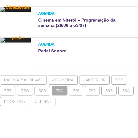
AGENDA
Cinema em Niterói – Programação da
semana (26/06 a o3/07)
AGENDA
Pedal Sonoro
PÁGINA 390 DE 462
« PRIMEIRA
‹ ANTERIOR
386
387
388
389
390
391
392
393
394
PRÓXIMO ›
ÚLTIMA »