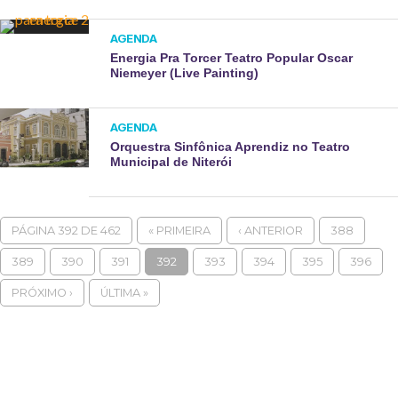
AGENDA
Energia Pra Torcer Teatro Popular Oscar
Niemeyer (Live Painting)
AGENDA
Orquestra Sinfônica Aprendiz no Teatro
Municipal de Niterói
PÁGINA 392 DE 462
« PRIMEIRA
‹ ANTERIOR
388
389
390
391
392
393
394
395
396
PRÓXIMO ›
ÚLTIMA »