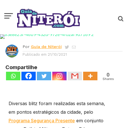
Após aprovação de projeto
de lei, fiscalização de
motos barulhentas começa
a virar rotina em Niterói
Por
Guia de Niterói
Publicado em
21/10/2021
Compartilhe
0
Shares
Diversas blitz foram realizadas esta semana,
em pontos estratégicos da cidade, pelo
Programa Segurança Presente
em conjunto