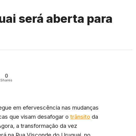
ai será aberta para
0
Shares
segue em efervescência nas mudanças
icas que visam desafogar o
trânsito
da
Agora, a transformação da vez
rá na Rua Visconde do Uruguai, no