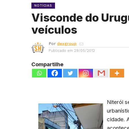
NOTÍCIAS
Visconde do Urugu
veículos
Por
dexgroup
Publicado em
29/05/2012
Compartilhe
Niterói 
urbaníst
cidade. 
acontece