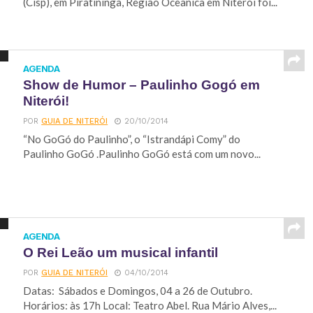
(Cisp), em Piratininga, Região Oceânica em Niterói foi...
AGENDA
Show de Humor – Paulinho Gogó em
Niterói!
POR
GUIA DE NITERÓI
20/10/2014
“No GoGó do Paulinho”, o “Istrandápi Comy” do
Paulinho GoGó .Paulinho GoGó está com um novo...
AGENDA
O Rei Leão um musical infantil
POR
GUIA DE NITERÓI
04/10/2014
Datas: Sábados e Domingos, 04 a 26 de Outubro.
Horários: às 17h Local: Teatro Abel. Rua Mário Alves,...