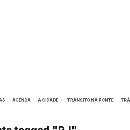
AS
AGENDA
A CIDADE
TRÂNSITO NA PONTE
TRÂ