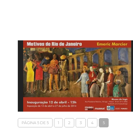
PÁGINA 5 DE 5
1
2
3
4
5