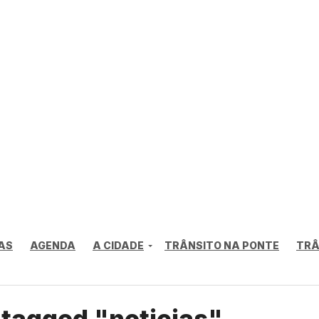
AS
AGENDA
A CIDADE
TRÂNSITO NA PONTE
TRÂ