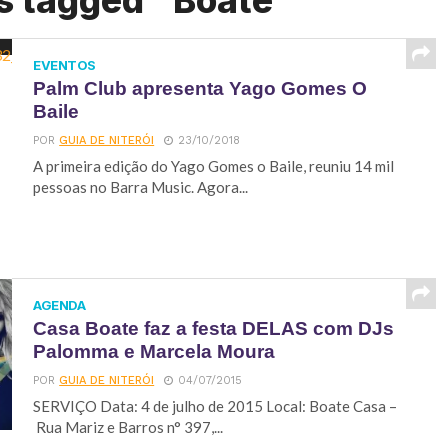
s tagged "Boate"
EVENTOS
Palm Club apresenta Yago Gomes O
Baile
POR
GUIA DE NITERÓI
23/10/2018
A primeira edição do Yago Gomes o Baile, reuniu 14 mil
pessoas no Barra Music. Agora...
AGENDA
Casa Boate faz a festa DELAS com DJs
Palomma e Marcela Moura
POR
GUIA DE NITERÓI
04/07/2015
SERVIÇO Data: 4 de julho de 2015 Local: Boate Casa –
Rua Mariz e Barros n° 397,...