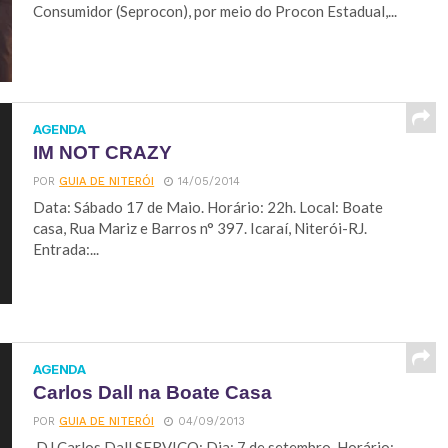
Consumidor (Seprocon), por meio do Procon Estadual,...
AGENDA
IM NOT CRAZY
POR
GUIA DE NITERÓI
14/05/2014
Data: Sábado 17 de Maio. Horário: 22h. Local: Boate
casa, Rua Mariz e Barros n° 397. Icaraí, Niterói-RJ.
Entrada:...
AGENDA
Carlos Dall na Boate Casa
POR
GUIA DE NITERÓI
04/09/2013
DJ Carlos Dall SERVIÇO: Dia: 7 de setembro Horário: