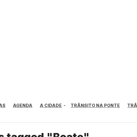
AS
AGENDA
A CIDADE
TRÂNSITO NA PONTE
TRÂ