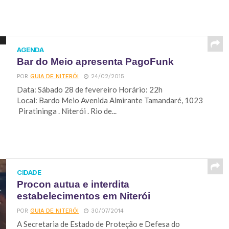
AGENDA
Bar do Meio apresenta PagoFunk
POR
GUIA DE NITERÓI
24/02/2015
Data: Sábado 28 de fevereiro Horário: 22h
Local: Bardo Meio Avenida Almirante Tamandaré, 1023
Piratininga . Niterói . Rio de...
CIDADE
Procon autua e interdita
estabelecimentos em Niterói
POR
GUIA DE NITERÓI
30/07/2014
A Secretaria de Estado de Proteção e Defesa do