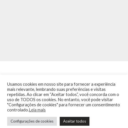
Usamos cookies em nosso site para fornecer a experiência
mais relevante, lembrando suas preferências e visitas
repetidas. Ao clicar em “Aceitar todos”, você concorda com o
INÍCIO
NOTÍCIAS
AGENDA
CONTATO
TRÂNSITO NA PONTE
uso de TODOS os cookies. No entanto, você pode visitar
TERMOS DE USO / POLÍTICA DE PRIVACIDADE
"Configurações de cookies" para fornecer um consentimento
controlado.
Leia mais
Configurações de cookies
Aceitar todos
Guia de Niterói Informática LTDA Todos os Direitos Reservados