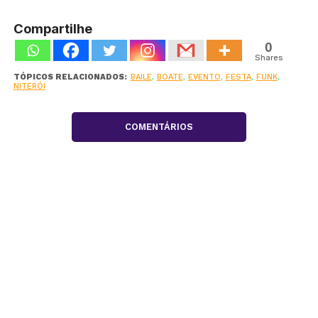
Compartilhe
0
Shares
TÓPICOS RELACIONADOS:
BAILE
,
BOATE
,
EVENTO
,
FESTA
,
FUNK
,
NITERÓI
COMENTÁRIOS