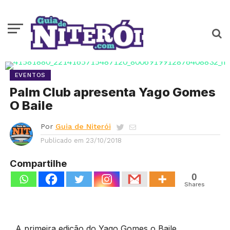
EVENTOS
Palm Club apresenta Yago Gomes
O Baile
Por
Guia de Niterói
Publicado em
23/10/2018
Compartilhe
0
Shares
A primeira edição do Yago Gomes o Baile,