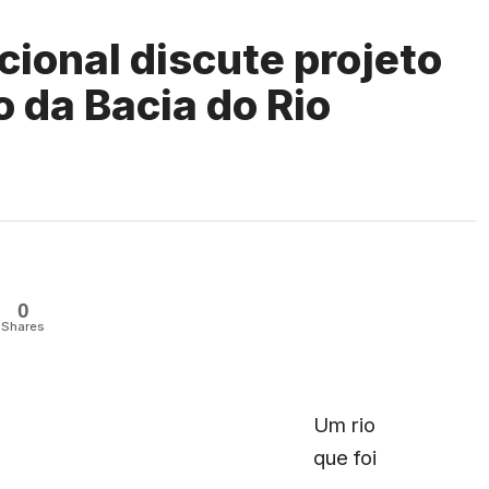
cional discute projeto
o da Bacia do Rio
0
Shares
Um rio
que foi