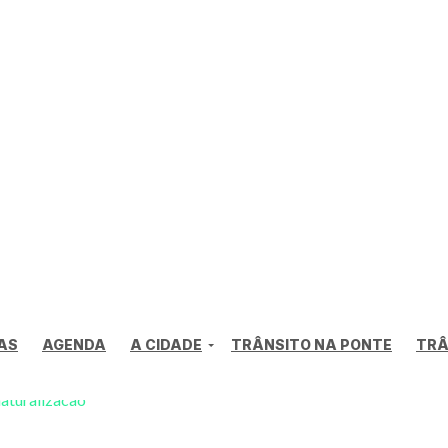
AS
AGENDA
A CIDADE
TRÂNSITO NA PONTE
TRÂ