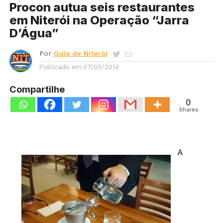
Procon autua seis restaurantes
em Niterói na Operação “Jarra
D’Água”
Por
Guia de Niterói
Publicado em
07/05/2014
Compartilhe
0
Shares
A