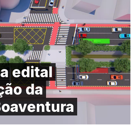
a edital
ação da
Boaventura