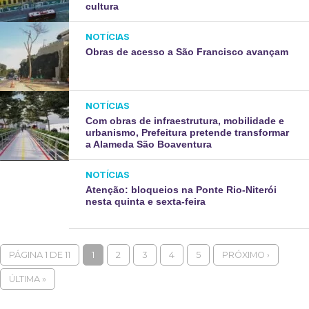
cultura
NOTÍCIAS
Obras de acesso a São Francisco avançam
NOTÍCIAS
Com obras de infraestrutura, mobilidade e
urbanismo, Prefeitura pretende transformar
a Alameda São Boaventura
NOTÍCIAS
Atenção: bloqueios na Ponte Rio-Niterói
nesta quinta e sexta-feira
PÁGINA 1 DE 11
1
2
3
4
5
PRÓXIMO ›
ÚLTIMA »