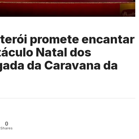
terói promete encantar
áculo Natal dos
gada da Caravana da
0
Shares