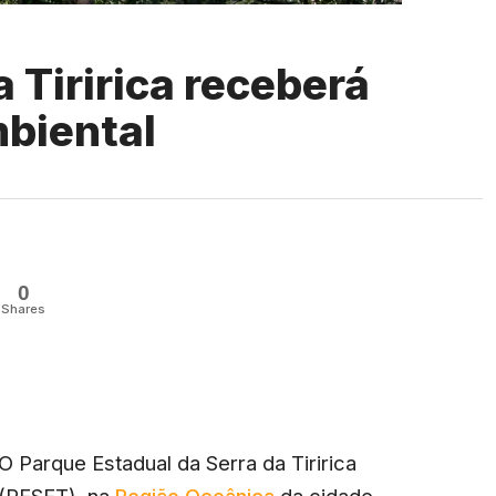
 Tiririca receberá
biental
0
Shares
O Parque Estadual da Serra da Tiririca