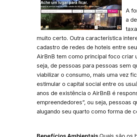
A fo
a de
taxa
muito certo. Outra característica inter
cadastro de redes de hoteis entre se
AirBnB tem como principal foco criar
seja, de pessoas para pessoas sem qu
viabilizar o consumo, mais uma vez fi
estimular o capital social entre os us
anos de existência o AirBnB é respons
empreendedores”, ou seja, pessoas qu
alugando seu quarto como forma de c
Benefícios Ambientais
Quais são os 