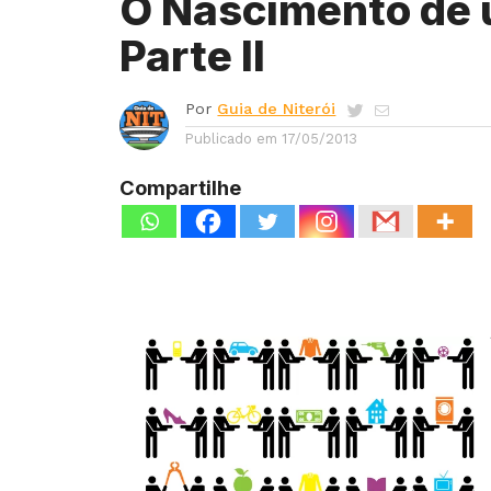
O Nascimento de 
Parte II
Por
Guia de Niterói
Publicado em
17/05/2013
Compartilhe