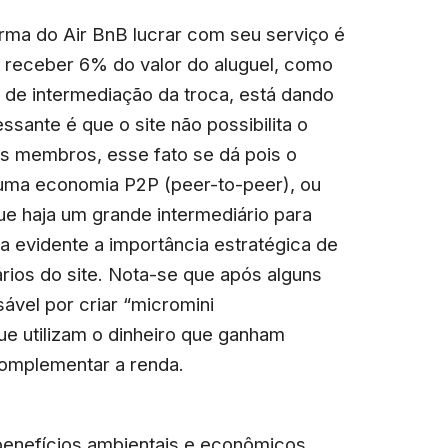
rma do Air BnB lucrar com seu serviço é
 receber 6% do valor do aluguel, como
 de intermediação da troca, está dando
essante é que o site não possibilita o
us membros, esse fato se dá pois o
 uma economia P2P (peer-to-peer), ou
e haja um grande intermediário para
ca evidente a importância estratégica de
uários do site. Nota-se que após alguns
ável por criar “micromini
e utilizam o dinheiro que ganham
omplementar a renda.
benefícios ambientais e econômicos