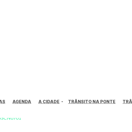
AS
AGENDA
A CIDADE
TRÂNSITO NA PONTE
TRÂ