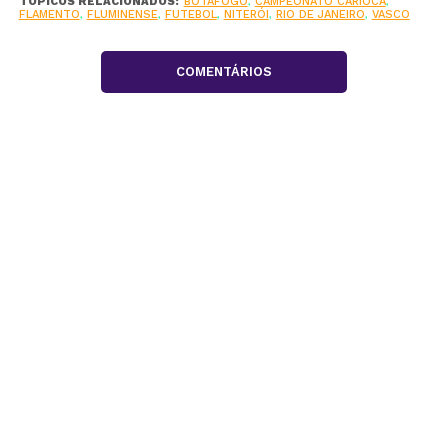
TÓPICOS RELACIONADOS:
BOTAFOGO
,
CAMPEONATO CARIOCA
,
FLAMENTO
,
FLUMINENSE
,
FUTEBOL
,
NITERÓI
,
RIO DE JANEIRO
,
VASCO
COMENTÁRIOS