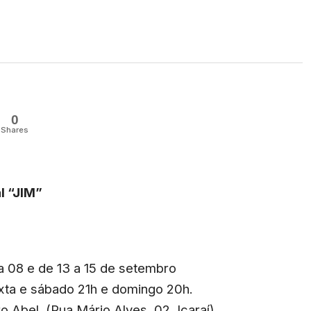
0
Shares
l “JIM”
 08 e de 13 a 15 de setembro
xta e sábado 21h e domingo 20h.
o Abel (Rua Mário Alves, 02, Icaraí)