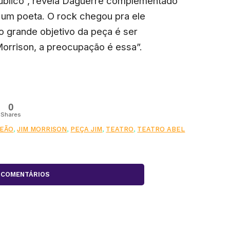
 público”, revela Daguerre complementado
o um poeta. O rock chegou pra ele
o grande objetivo da peça é ser
orrison, a preocupação é essa”.
0
Shares
LEÃO
,
JIM MORRISON
,
PEÇA JIM
,
TEATRO
,
TEATRO ABEL
COMENTÁRIOS