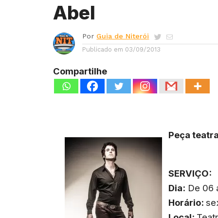
Abel
Por
Guia de Niterói
Publicado em
03/09/2013
Compartilhe
Peça teatra
SERVIÇO:
Dia:
De 06 a
Horário:
se
Local:
Teatr