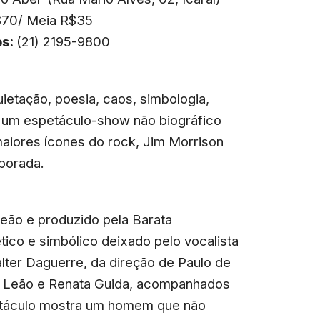
70/ Meia R$35
es:
(21) 2195-9800
uietação, poesia, caos, simbologia,
, um espetáculo-show não biográfico
maiores ícones do rock, Jim Morrison
mporada.
Leão e produzido pela Barata
ico e simbólico deixado pelo vocalista
lter Daguerre, da direção de Paulo de
to Leão e Renata Guida, acompanhados
etáculo mostra um homem que não