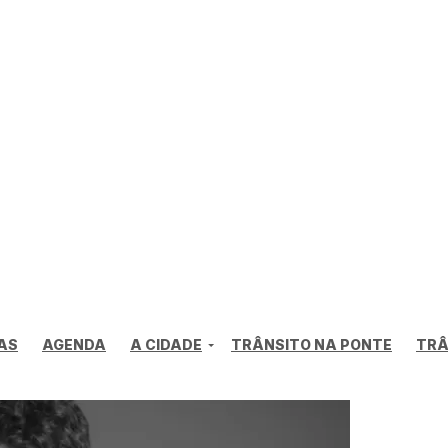
AS
AGENDA
A CIDADE
TRÂNSITO NA PONTE
TRÂ