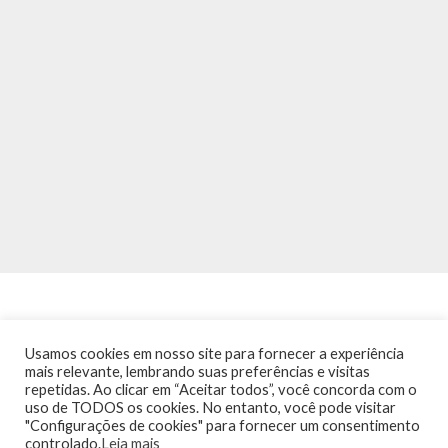
Usamos cookies em nosso site para fornecer a experiência
mais relevante, lembrando suas preferências e visitas
repetidas. Ao clicar em “Aceitar todos”, você concorda com o
INÍCIO
NOTÍCIAS
AGENDA
CONTATO
TRÂNSITO NA PONTE
uso de TODOS os cookies. No entanto, você pode visitar
TERMOS DE USO / POLÍTICA DE PRIVACIDADE
"Configurações de cookies" para fornecer um consentimento
controlado.
Leia mais