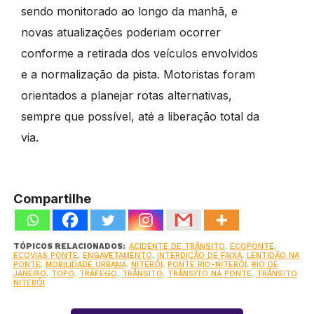
sendo monitorado ao longo da manhã, e
novas atualizações poderiam ocorrer
conforme a retirada dos veículos envolvidos
e a normalização da pista. Motoristas foram
orientados a planejar rotas alternativas,
sempre que possível, até a liberação total da
via.
Compartilhe
TÓPICOS RELACIONADOS:
ACIDENTE DE TRÂNSITO
,
ECOPONTE
,
ECOVIAS PONTE
,
ENGAVETAMENTO
,
INTERDIÇÃO DE FAIXA
,
LENTIDÃO NA
PONTE
,
MOBILIDADE URBANA
,
NITERÓI
,
PONTE RIO-NITERÓI
,
RIO DE
JANEIRO
,
TOPO
,
TRÁFEGO
,
TRÂNSITO
,
TRÂNSITO NA PONTE
,
TRÂNSITO
NITERÓI