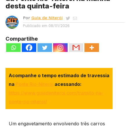
desta quinta-feira
Por
Guia de Niterói
Publicado em
08/01/2026
Compartilhe
Acompanhe o tempo estimado de travessia
na
Ponte Rio-Niterói
acessando:
https://www.guiadeniteroi.com/transito-na-
ponte-rio-niteroi/
Um engavetamento envolvendo três carros