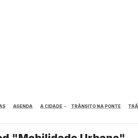
AS
AGENDA
A CIDADE
TRÂNSITO NA PONTE
TRÂ