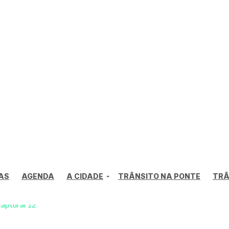
AS
AGENDA
A CIDADE
TRÂNSITO NA PONTE
TRÂ