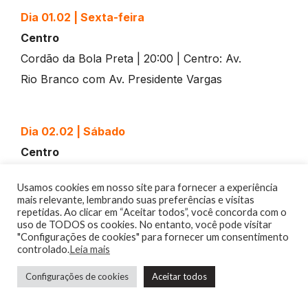
Dia 01.02
|
Sexta-feira
Centro
Cordão da Bola Preta | 20:00 | Centro: Av.
Rio Branco com Av. Presidente Vargas
Dia 02.02
|
Sábado
Centro
Thriller Elétrico | 15:00 | Praça Tiradentes
Usamos cookies em nosso site para fornecer a experiência
Carmelitas | 19:30 | Praça Tiradentes
mais relevante, lembrando suas preferências e visitas
repetidas. Ao clicar em “Aceitar todos”, você concorda com o
Zona Sul
uso de TODOS os cookies. No entanto, você pode visitar
Bloco dos Mendigos | 10:00 | Copacabana:
"Configurações de cookies" para fornecer um consentimento
controlado.
Leia mais
Rua Bulhões de Carvalho, 387
Simpatia é Quase Amor | 16:00 |
Configurações de cookies
Aceitar todos
Ipanema: Rua Teixeira de Melo (ao lado da