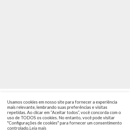
Usamos cookies em nosso site para fornecer a experiência
mais relevante, lembrando suas preferências e visitas
repetidas. Ao clicar em “Aceitar todos”, você concorda com o
uso de TODOS os cookies. No entanto, você pode visitar
"Configurações de cookies" para fornecer um consentimento
INÍCIO
NOTÍCIAS
AGENDA
CONTATO
TRÂNSITO NA PONTE
controlado.
Leia mais