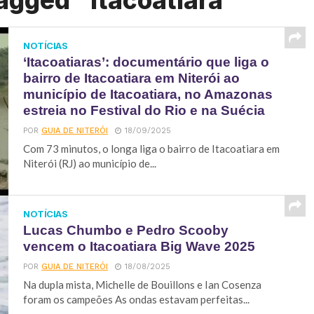
agged "Itacoatiara"
NOTÍCIAS
‘Itacoatiaras’: documentário que liga o
bairro de Itacoatiara em Niterói ao
município de Itacoatiara, no Amazonas
estreia no Festival do Rio e na Suécia
POR
GUIA DE NITERÓI
18/09/2025
Com 73 minutos, o longa liga o bairro de Itacoatiara em
Niterói (RJ) ao município de...
NOTÍCIAS
Lucas Chumbo e Pedro Scooby
vencem o Itacoatiara Big Wave 2025
POR
GUIA DE NITERÓI
18/08/2025
Na dupla mista, Michelle de Bouillons e Ian Cosenza
foram os campeões As ondas estavam perfeitas...