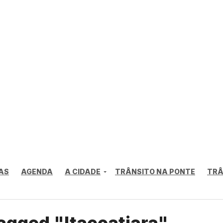
AS
AGENDA
A CIDADE
TRÂNSITO NA PONTE
TRÂ