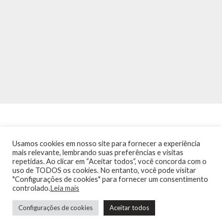
Usamos cookies em nosso site para fornecer a experiência
mais relevante, lembrando suas preferências e visitas
repetidas. Ao clicar em “Aceitar todos”, você concorda com o
INÍCIO
NOTÍCIAS
AGENDA
CONTATO
TRÂNSITO NA PONTE
uso de TODOS os cookies. No entanto, você pode visitar
TERMOS DE USO / POLÍTICA DE PRIVACIDADE
"Configurações de cookies" para fornecer um consentimento
controlado.
Leia mais
Configurações de cookies
Aceitar todos
Guia de Niterói Informática LTDA Todos os Direitos Reservados