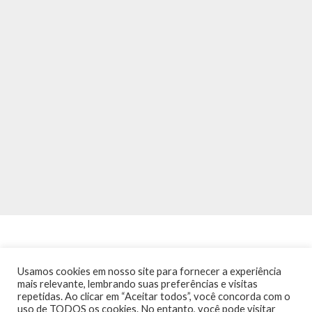
Usamos cookies em nosso site para fornecer a experiência
mais relevante, lembrando suas preferências e visitas
repetidas. Ao clicar em “Aceitar todos”, você concorda com o
INÍCIO
NOTÍCIAS
AGENDA
CONTATO
TRÂNSITO NA PONTE
uso de TODOS os cookies. No entanto, você pode visitar