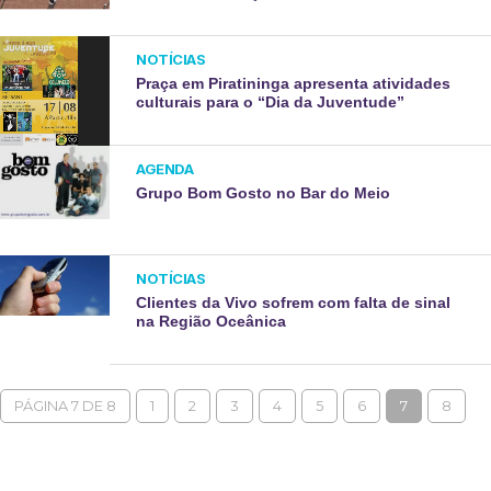
NOTÍCIAS
Praça em Piratininga apresenta atividades
culturais para o “Dia da Juventude”
AGENDA
Grupo Bom Gosto no Bar do Meio
NOTÍCIAS
Clientes da Vivo sofrem com falta de sinal
na Região Oceânica
PÁGINA 7 DE 8
1
2
3
4
5
6
7
8