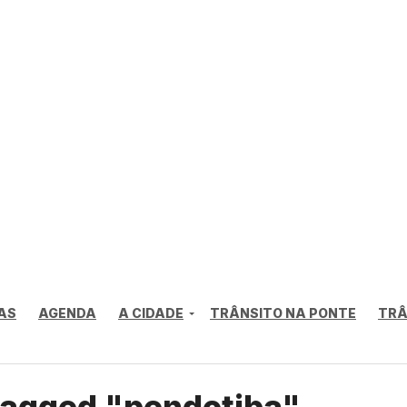
AS
AGENDA
A CIDADE
TRÂNSITO NA PONTE
TRÂ