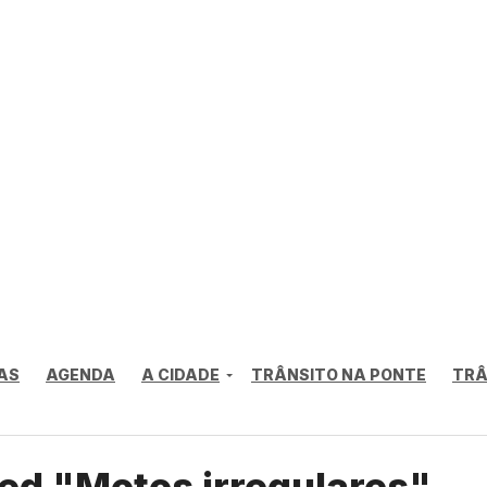
AS
AGENDA
A CIDADE
TRÂNSITO NA PONTE
TRÂ