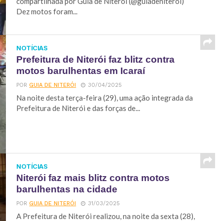
compartilhada por Guia de Niterói (@guiadeniteroi)
Dez motos foram...
NOTÍCIAS
Prefeitura de Niterói faz blitz contra
motos barulhentas em Icaraí
POR
GUIA DE NITERÓI
30/04/2025
Na noite desta terça-feira (29), uma ação integrada da
Prefeitura de Niterói e das forças de...
NOTÍCIAS
Niterói faz mais blitz contra motos
barulhentas na cidade
POR
GUIA DE NITERÓI
31/03/2025
A Prefeitura de Niterói realizou, na noite da sexta (28),