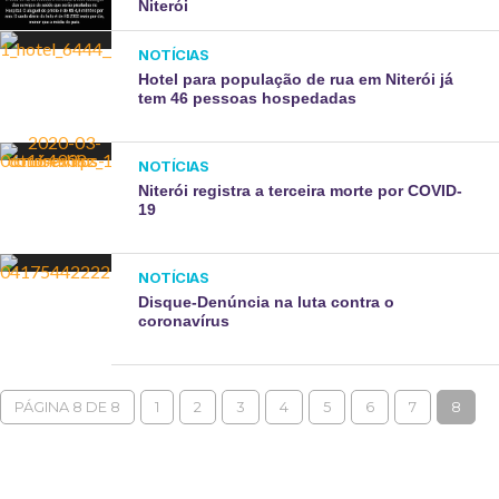
Niterói
NOTÍCIAS
Hotel para população de rua em Niterói já
tem 46 pessoas hospedadas
NOTÍCIAS
Niterói registra a terceira morte por COVID-
19
NOTÍCIAS
Disque-Denúncia na luta contra o
coronavírus
PÁGINA 8 DE 8
1
2
3
4
5
6
7
8